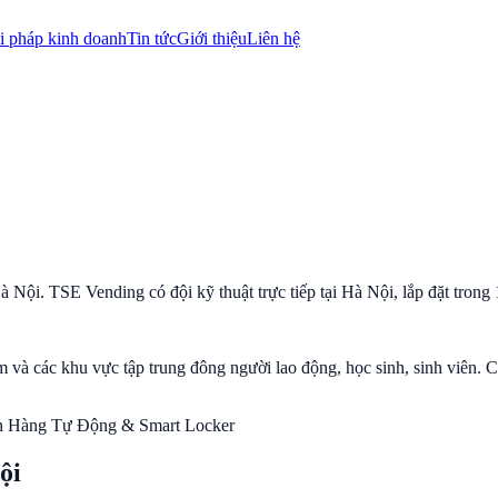
i pháp kinh doanh
Tin tức
Giới thiệu
Liên hệ
 Nội. TSE Vending có đội kỹ thuật trực tiếp tại Hà Nội, lắp đặt trong
ếm và các khu vực tập trung đông người lao động, học sinh, sinh vi
n Hàng Tự Động & Smart Locker
ội