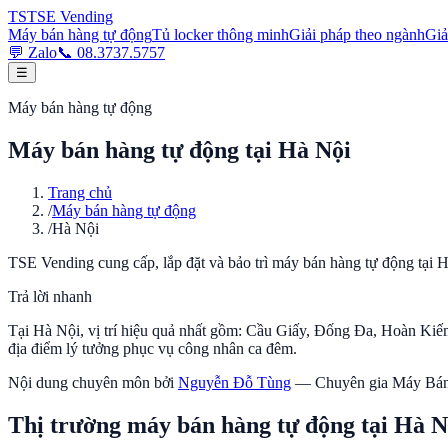
TS
TSE
Vending
Máy bán hàng tự động
Tủ locker thông minh
Giải pháp theo ngành
Giả
💬 Zalo
📞
08.3737.5757
☰
Máy bán hàng tự động
Máy bán hàng tự động tại Hà Nội
Trang chủ
/
Máy bán hàng tự động
/
Hà Nội
TSE Vending cung cấp, lắp đặt và bảo trì máy bán hàng tự động tại Hà
Trả lời nhanh
Tại Hà Nội, vị trí hiệu quả nhất gồm: Cầu Giấy, Đống Đa, Hoàn Ki
địa điểm lý tưởng phục vụ công nhân ca đêm.
Nội dung chuyên môn bởi
Nguyễn Đỗ Tùng
—
Chuyên gia Máy Bá
Thị trường máy bán hàng tự động tại
Hà N