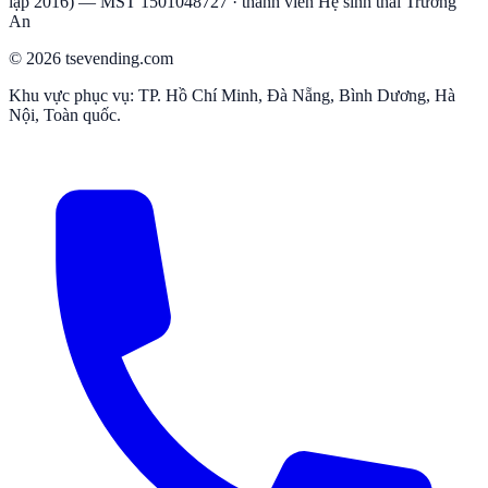
lập
2016
) — MST
1501048727
·
thành viên Hệ sinh thái Trường
An
© 2026
tsevending.com
Khu vực phục vụ:
TP. Hồ Chí Minh, Đà Nẵng, Bình Dương, Hà
Nội, Toàn quốc
.