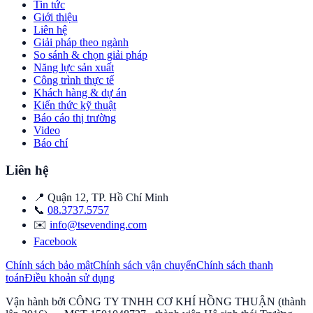
Tin tức
Giới thiệu
Liên hệ
Giải pháp theo ngành
So sánh & chọn giải pháp
Năng lực sản xuất
Công trình thực tế
Khách hàng & dự án
Kiến thức kỹ thuật
Báo cáo thị trường
Video
Báo chí
Liên hệ
📍
Quận 12
,
TP. Hồ Chí Minh
📞
08.3737.5757
✉️
info@tsevending.com
Facebook
Chính sách bảo mật
Chính sách vận chuyển
Chính sách thanh
toán
Điều khoản sử dụng
Vận hành bởi
CÔNG TY TNHH CƠ KHÍ HỒNG THUẬN
(thành