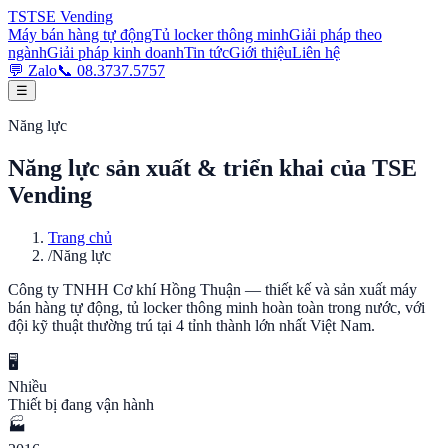
TS
TSE
Vending
Máy bán hàng tự động
Tủ locker thông minh
Giải pháp theo
ngành
Giải pháp kinh doanh
Tin tức
Giới thiệu
Liên hệ
💬 Zalo
📞
08.3737.5757
☰
Năng lực
Năng lực sản xuất & triển khai của TSE
Vending
Trang chủ
/
Năng lực
Công ty TNHH Cơ khí Hồng Thuận — thiết kế và sản xuất máy
bán hàng tự động, tủ locker thông minh hoàn toàn trong nước, với
đội kỹ thuật thường trú tại 4 tỉnh thành lớn nhất Việt Nam.
🖥️
Nhiều
Thiết bị đang vận hành
🏭