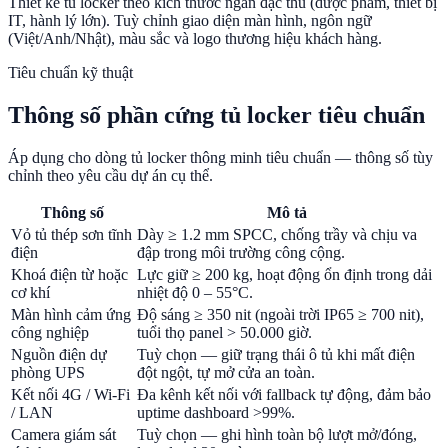
Thiết kế tủ locker theo kích thước ngăn đặc thù (dược phẩm, thiết bị
IT, hành lý lớn). Tuỳ chỉnh giao diện màn hình, ngôn ngữ
(Việt/Anh/Nhật), màu sắc và logo thương hiệu khách hàng.
Tiêu chuẩn kỹ thuật
Thông số phần cứng tủ locker tiêu chuẩn
Áp dụng cho dòng tủ locker thông minh tiêu chuẩn — thông số tùy
chỉnh theo yêu cầu dự án cụ thể.
Thông số
Mô tả
Vỏ tủ thép sơn tĩnh
Dày ≥ 1.2 mm SPCC, chống trầy và chịu va
điện
đập trong môi trường công cộng.
Khoá điện từ hoặc
Lực giữ ≥ 200 kg, hoạt động ổn định trong dải
cơ khí
nhiệt độ 0 – 55°C.
Màn hình cảm ứng
Độ sáng ≥ 350 nit (ngoài trời IP65 ≥ 700 nit),
công nghiệp
tuổi thọ panel > 50.000 giờ.
Nguồn điện dự
Tuỳ chọn — giữ trạng thái ô tủ khi mất điện
phòng UPS
đột ngột, tự mở cửa an toàn.
Kết nối 4G / Wi-Fi
Đa kênh kết nối với fallback tự động, đảm bảo
/ LAN
uptime dashboard >99%.
Camera giám sát
Tuỳ chọn — ghi hình toàn bộ lượt mở/đóng,