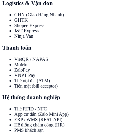
Logistics & Vận đơn
GHN (Giao Hàng Nhanh)
GHTK
Shopee Express
J&T Express
Ninja Van
Thanh toán
VietQR / NAPAS
MoMo
ZaloPay
VNPT Pay
Thẻ nội địa (ATM)
Tiền mặt (bill acceptor)
Hệ thống doanh nghiệp
Thẻ RFID / NFC
App cư dân (Zalo Mini App)
ERP / WMS (REST API)
Hệ thống chấm công (HR)
PMS khách sạn