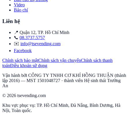
Video
Báo chí
Liên hệ
📍
Quận 12
,
TP. Hồ Chí Minh
📞
08.3737.5757
✉️
info@tsevending.com
Facebook
Chính sách bảo mật
Chính sách vận chuyển
Chính sách thanh
toán
Điều khoản sử dụng
Vận hành bởi
CÔNG TY TNHH CƠ KHÍ HỒNG THUẬN
(thành
lập
2016
) — MST
1501048727
·
thành viên Hệ sinh thái Trường
An
© 2026
tsevending.com
Khu vực phục vụ:
TP. Hồ Chí Minh, Đà Nẵng, Bình Dương, Hà
Nội, Toàn quốc
.