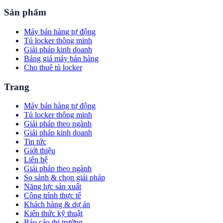
Sản phẩm
Máy bán hàng tự động
Tủ locker thông minh
Giải pháp kinh doanh
Bảng giá máy bán hàng
Cho thuê tủ locker
Trang
Máy bán hàng tự động
Tủ locker thông minh
Giải pháp theo ngành
Giải pháp kinh doanh
Tin tức
Giới thiệu
Liên hệ
Giải pháp theo ngành
So sánh & chọn giải pháp
Năng lực sản xuất
Công trình thực tế
Khách hàng & dự án
Kiến thức kỹ thuật
Báo cáo thị trường