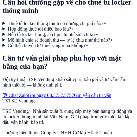
Câu hỏi thường gặp về cho thuê tủ locker
thông minh
Thuê tủ locker thông minh có những chi phí nào?
+
Hợp đồng thuê tối thiểu bao lâu?
+
Nếu tủ locker hỏng, ai chịu chi phí sửa chữa?
+
Mô hình chia sẻ doanh thu — tỷ lệ chia như thế nào?
+
Có thể chuyển từ thuê sang mua không?
+
Cần tư vấn giải pháp phù hợp với mặt
bằng của bạn?
Đội kỹ thuật TSE Vending khảo sát vị trí, báo giá và tư vấn cấu
hình thiết bị — không tính phí.
💬 Chat Zalo
Gọi ngay
08.3737.5757
Gửi yêu cầu tư vấn
TS
TSE
Vending
TSE Vending - Nhà sản xuất & cung cấp máy bán hàng tự động và
tủ locker thông minh tại Việt Nam. Giải pháp trọn gói: thiết kế, lắp
đặt, vận hành, bảo trì.
Thương hiệu thuộc
Công ty TNHH Cơ khí Hồng Thuận