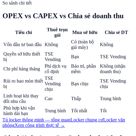
So sánh chi tiết
OPEX vs CAPEX vs Chia sẻ doanh thu
Thuê trọn
Tiêu chí
Mua sở hữu
Chia sẻ DT
gói
Có (toàn bộ
Vốn đầu tư ban đầu
Không
Không
giá máy)
Quyền sở hữu thiết
TSE
Bạn
TSE Vending
bị
Vending
Phí dịch vụ
Bảo trì, phần
Không (nhận
Chi phí hàng tháng
cố định
mềm
doanh thu)
TSE
Rủi ro hao mòn thiết
TSE Vending
Vending
Bạn chịu
bị
chịu
chịu
Linh hoạt khi thay
Cao
Thấp
Trung bình
đổi nhu cầu
Phù hợp khi vận
Trung bình
Tốt nhất
Tốt
hành dài hạn
Tủ locker thông minh — tổng quan
Locker chung cư
Locker văn
phòng
Xem công trình thực tế →