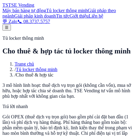
TS
TSE
Vending
Máy bán hàng tự động
Tủ locker thông minh
Giải pháp theo
ngành
Giải pháp kinh doanh
Tin tức
Giới thiệu
Liên hệ
💬 Zalo
📞
08.3737.5757
☰
Tủ locker thông minh
Cho thuê & hợp tác tủ locker thông minh
Trang chủ
/
Tủ locker thông minh
/
Cho thuê & hợp tác
3 mô hình linh hoạt: thuê dịch vụ trọn gói (không cần vốn), mua sở
hữu, hoặc hợp tác chia sẻ doanh thu. TSE Vending tư vấn mô hình
phù hợp nhất với không gian của bạn.
Trả lời nhanh
Gói OPEX (thuê dịch vụ trọn gói) bao gồm phí cài đặt ban đầu (1
lần) và phí dịch vụ hàng tháng. Phí hàng tháng bao gồm toàn bộ:
phần mềm quản lý, bảo trì định kỳ, linh kiện thay thế trong phạm vi
hao mòn bình thường và hỗ trợ kỹ thuật. Chi phí điện tại vị trí lắp