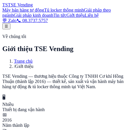
TS
TSE
Vending
Máy bán hàng tự động
Tủ locker thông minh
Giải pháp theo
ngành
Giải pháp kinh doanh
Tin tức
Giới thiệu
Liên hệ
💬 Zalo
📞
08.3737.5757
☰
Về chúng tôi
Giới thiệu TSE Vending
Trang chủ
/
Giới thiệu
TSE Vending — thương hiệu thuộc Công ty TNHH Cơ khí Hồng
Thuận (thành lập 2016) — thiết kế, sản xuất và vận hành máy bán
hàng tự động & tủ locker thông minh tại Việt Nam.
🖥️
Nhiều
Thiết bị đang vận hành
📅
2016
Năm thành lập