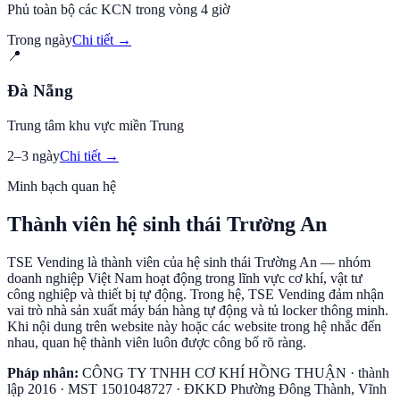
Phủ toàn bộ các KCN trong vòng 4 giờ
Trong ngày
Chi tiết →
📍
Đà Nẵng
Trung tâm khu vực miền Trung
2–3 ngày
Chi tiết →
Minh bạch quan hệ
Thành viên hệ sinh thái Trường An
TSE Vending là thành viên của hệ sinh thái Trường An — nhóm
doanh nghiệp Việt Nam hoạt động trong lĩnh vực cơ khí, vật tư
công nghiệp và thiết bị tự động. Trong hệ, TSE Vending đảm nhận
vai trò nhà sản xuất máy bán hàng tự động và tủ locker thông minh.
Khi nội dung trên website này hoặc các website trong hệ nhắc đến
nhau, quan hệ thành viên luôn được công bố rõ ràng.
Pháp nhân:
CÔNG TY TNHH CƠ KHÍ HỒNG THUẬN
· thành
lập
2016
· MST
1501048727
· ĐKKD
Phường Đông Thành, Vĩnh