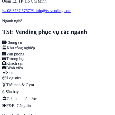
Quận 12
,
TP. Hồ Chí Minh
📞
08.3737.5757
✉️
info@tsevending.com
Ngành nghề
TSE Vending phục vụ các ngành
🏢
Chung cư
🏭
Khu công nghiệp
🏢
Văn phòng
🏫
Trường học
🏨
Khách sạn
🏥
Bệnh viện
🛒
Siêu thị
📦
Logistics
🏋️
Thể thao & Gym
✈️
Sân bay
🏛️
Cơ quan nhà nước
🍽️
F&B, Căng-tin