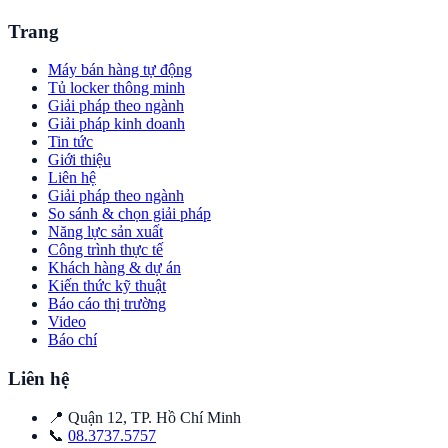
Trang
Máy bán hàng tự động
Tủ locker thông minh
Giải pháp theo ngành
Giải pháp kinh doanh
Tin tức
Giới thiệu
Liên hệ
Giải pháp theo ngành
So sánh & chọn giải pháp
Năng lực sản xuất
Công trình thực tế
Khách hàng & dự án
Kiến thức kỹ thuật
Báo cáo thị trường
Video
Báo chí
Liên hệ
📍
Quận 12
,
TP. Hồ Chí Minh
📞
08.3737.5757