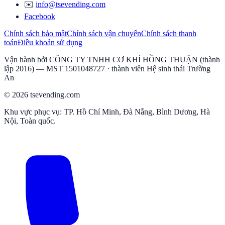
✉️
info@tsevending.com
Facebook
Chính sách bảo mật
Chính sách vận chuyển
Chính sách thanh
toán
Điều khoản sử dụng
Vận hành bởi
CÔNG TY TNHH CƠ KHÍ HỒNG THUẬN
(thành
lập
2016
) — MST
1501048727
·
thành viên Hệ sinh thái Trường
An
© 2026
tsevending.com
Khu vực phục vụ:
TP. Hồ Chí Minh, Đà Nẵng, Bình Dương, Hà
Nội, Toàn quốc
.