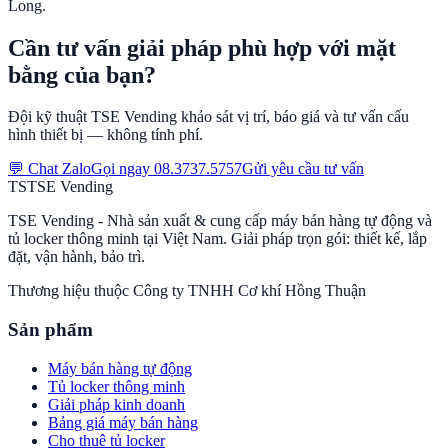
Long
.
Cần tư vấn giải pháp phù hợp với mặt
bằng của bạn?
Đội kỹ thuật TSE Vending khảo sát vị trí, báo giá và tư vấn cấu
hình thiết bị — không tính phí.
💬 Chat Zalo
Gọi ngay
08.3737.5757
Gửi yêu cầu tư vấn
TS
TSE
Vending
TSE Vending - Nhà sản xuất & cung cấp máy bán hàng tự động và
tủ locker thông minh tại Việt Nam. Giải pháp trọn gói: thiết kế, lắp
đặt, vận hành, bảo trì.
Thương hiệu thuộc
Công ty TNHH Cơ khí Hồng Thuận
Sản phẩm
Máy bán hàng tự động
Tủ locker thông minh
Giải pháp kinh doanh
Bảng giá máy bán hàng
Cho thuê tủ locker