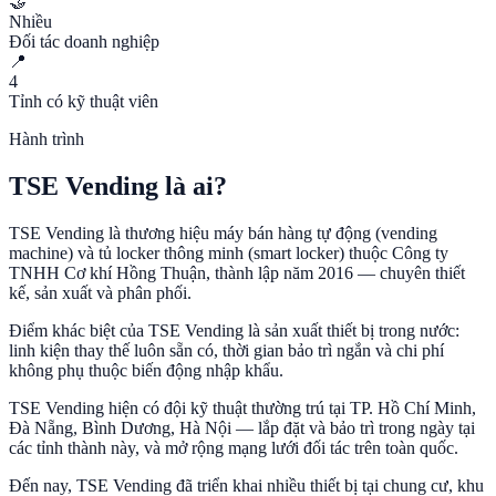
🤝
Nhiều
Đối tác doanh nghiệp
📍
4
Tỉnh có kỹ thuật viên
Hành trình
TSE Vending là ai?
TSE Vending
là thương hiệu máy bán hàng tự động (vending
machine) và tủ locker thông minh (smart locker) thuộc
Công ty
TNHH Cơ khí Hồng Thuận
, thành lập năm
2016
— chuyên thiết
kế, sản xuất và phân phối.
Điểm khác biệt của TSE Vending là sản xuất thiết bị trong nước:
linh kiện thay thế luôn sẵn có, thời gian bảo trì ngắn và chi phí
không phụ thuộc biến động nhập khẩu.
TSE Vending hiện có đội kỹ thuật thường trú tại
TP. Hồ Chí Minh,
Đà Nẵng, Bình Dương, Hà Nội
— lắp đặt và bảo trì trong ngày tại
các tỉnh thành này, và mở rộng mạng lưới đối tác trên toàn quốc.
Đến nay, TSE Vending đã triển khai nhiều thiết bị tại chung cư, khu